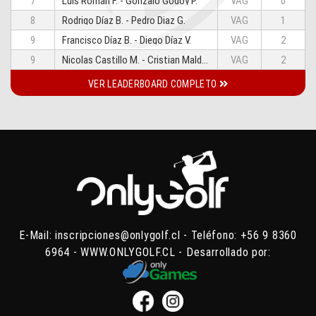
7
Luis Román F. - Gonzalo Godoy P.
VAG
0
8
Rodrigo Díaz B. - Pedro Diaz G.
VAG
1
9
Francisco Díaz B. - Diego Díaz V.
VAG
2
9
Nicolas Castillo M. - Cristian Maldonado
VAG
2
VER LEADERBOARD COMPLETO
E-Mail:
inscripciones@onlygolf.cl
- Teléfono:
+56 9 8360
6964
-
WWW.ONLYGOLF.CL
- Desarrollado por: