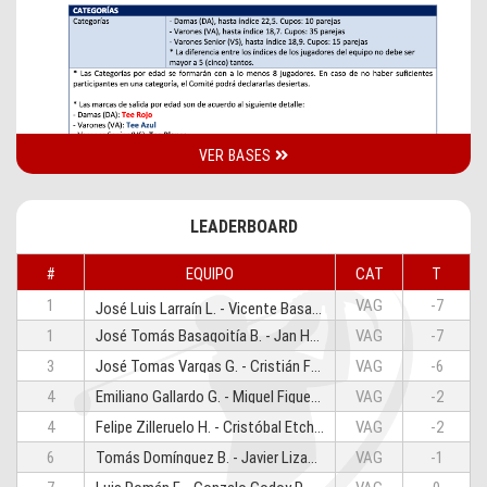
VER BASES
LEADERBOARD
#
EQUIPO
CAT
T
1
VAG
-7
José Luis Larraín L. - Vicente Basagoitía B.
Des
1
José Tomás Basagoitía B. - Jan Hellema M.
VAG
-7
3
José Tomas Vargas G. - Cristián Fornés T.
VAG
-6
4
Emiliano Gallardo G. - Miguel Figueroa C.
VAG
-2
4
Felipe Zilleruelo H. - Cristóbal Etchebarne S.
VAG
-2
6
Tomás Domínguez B. - Javier Lizana B.
VAG
-1