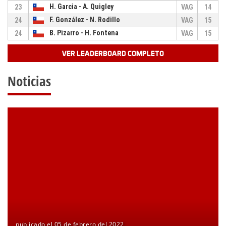
H. Garcia - A. Quigley
23
VAG
14
F. González - N. Rodillo
24
VAG
15
B. Pizarro - H. Fontena
24
VAG
15
VER LEADERBOARD COMPLETO
Noticias
publicado el 05 de febrero del 2022