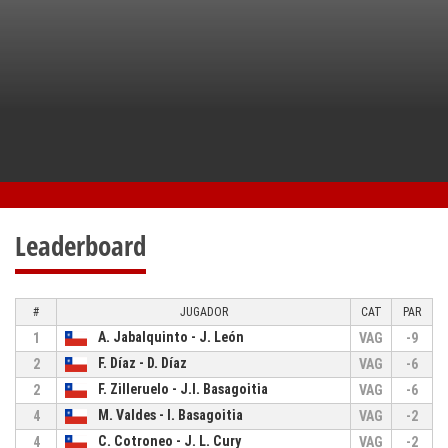
Leaderboard
#
JUGADOR
CAT
PAR
A. Jabalquinto - J. León
1
VAG
-9
F. Díaz - D. Díaz
2
VAG
-6
F. Zilleruelo - J.I. Basagoitia
2
VAG
-6
M. Valdes - I. Basagoitia
4
VAG
-2
C. Cotroneo - J. L. Cury
4
VAG
-2