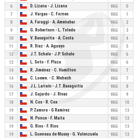
D. Lizana - J. Lizana
6
VAG
0
J. Vargas - C. Fornes
7
VAG
1
A. Faraggi - A. Amenabar
8
VAG
2
G. Robertson - L. Toledo
9
VAG
3
V. Basagoitia - A. Costa
10
VAG
4
R. Díaz - A. Aguayo
11
VAG
5
J.T. Schele - J.P. Schele
12
VAG
6
L. Soto - F. Plaza
12
VAG
6
R. Jiménez - C. Hamilton
14
VAG
7
C. Loewe. - C. Mehech
14
VAG
7
J.L. Larraín - J.T. Basagoitía
16
VAG
8
J. Gajardo - J. Rivas
17
VAG
9
N. Cox - R. Cox
18
VAG
10
P. Zamora - G Ramírez
19
VAG
13
N. Ponce - F. Maita
19
VAG
13
G. Rios - F. Rios
19
VAG
13
L. Gueneau de Mussy - G. Valenzuela
19
VAG
13