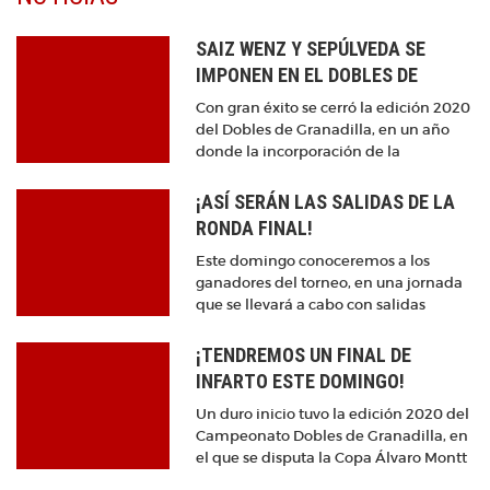
SAIZ WENZ Y SEPÚLVEDA SE
IMPONEN EN EL DOBLES DE
GRANADILLA
Con gran éxito se cerró la edición 2020
del Dobles de Granadilla, en un año
donde la incorporación de la
modalidad de golpes alternados para
la ronda final terminó siendo la gran
¡ASÍ SERÁN LAS SALIDAS DE LA
novedad en el tradicional torneo que
RONDA FINAL!
culminó con la victoria de Benjamín
Saiz Wenz y Cristóbal Sepúlveda
Este domingo conoceremos a los
quienes, con un acumulado de -3,
ganadores del torneo, en una jornada
terminaron en lo más alto del tablero.
que se llevará a cabo con salidas
simultáneas a las 9:30 horas en la
modalidad de golpes alternados.
¡TENDREMOS UN FINAL DE
INFARTO ESTE DOMINGO!
Un duro inicio tuvo la edición 2020 del
Campeonato Dobles de Granadilla, en
el que se disputa la Copa Álvaro Montt
de Ferari, partiendo con un triple