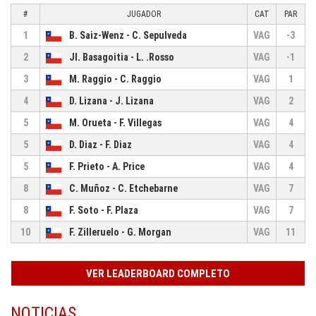
#
JUGADOR
CAT
PAR
1
B. Saiz-Wenz - C. Sepulveda
VAG
-3
2
JI. Basagoitia - L. .Rosso
VAG
-1
3
M. Raggio - C. Raggio
VAG
1
4
D. Lizana - J. Lizana
VAG
2
5
M. Orueta - F. Villegas
VAG
4
5
D. Diaz - F. Diaz
VAG
4
5
F. Prieto - A. Price
VAG
4
8
C. Muñoz - C. Etchebarne
VAG
7
8
F. Soto - F. Plaza
VAG
7
10
F. Zilleruelo - G. Morgan
VAG
11
VER LEADERBOARD COMPLETO
NOTICIAS